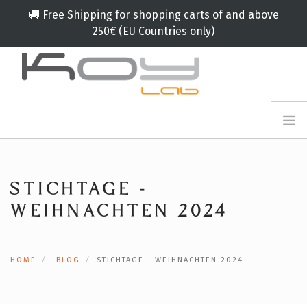
🚚 Free Shipping for shopping carts of and above
250€ (EU Countries only)
info@koylab.com
MY.KOYLAB
ANMELDEFORMULAR
ÜBER UNS
BOTSCHAFTER
STICHTAGE -
PARTNERN
WEIHNACHTEN 2024
PRODUKT
KAMPAGNE
HOME
BLOG
STICHTAGE - WEIHNACHTEN 2024
🟠
SERVICES
BLOG