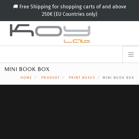
🚚 Free Shipping for shopping carts of and above
250€ (EU Countries only)
info@koylab.com
MY.KOYLAB
MINI BOOK BOX
ANMELDEFORMULAR
ÜBER UNS
HOME
PRODUKT
PRINT BOXES
MINI BOOK BOX
BOTSCHAFTER
PARTNERN
PRODUKT
KAMPAGNE
🟠
SERVICES
BLOG