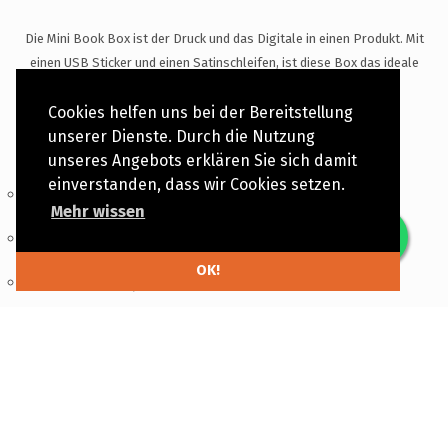
Die Mini Book Box ist der Druck und das Digitale in einen Produkt. Mit
einen USB Sticker und einen Satinschleifen, ist diese Box das ideale
Geschenk.
Cookies helfen uns bei der Bereitstellung
unserer Dienste. Durch die Nutzung
unseres Angebots erklären Sie sich damit
einverstanden, dass wir Cookies setzen.
Passt ein Mini Book
Mehr wissen
Passt 1 USB Sticker
OK!
USB Sticker separat verkauft
Inneren der Box mit den selben Material des
Äußeren
Die Box schließt mit einen Satinschleifen
Sorgfältig Handgemacht