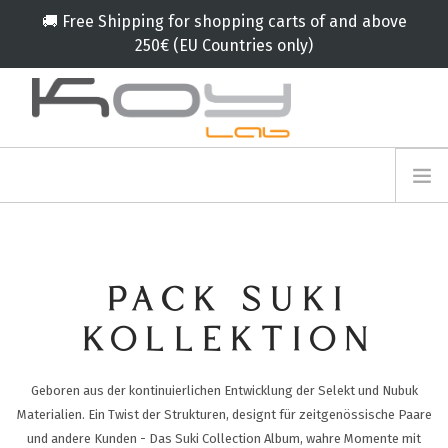
🚚 Free Shipping for shopping carts of and above
250€ (EU Countries only)
info@koylab.com
MY.KOYLAB
ANMELDEFORMULAR
ÜBER UNS
BOTSCHAFTER
PACK SUKI
PARTNERN
PRODUKT
KOLLEKTION
KAMPAGNE
Geboren aus der kontinuierlichen Entwicklung der Selekt und Nubuk
🟠
SERVICES
Materialien. Ein Twist der Strukturen, designt für zeitgenössische Paare
BLOG
und andere Kunden - Das Suki Collection Album, wahre Momente mit